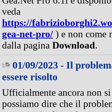
Gea.Net Pro 6.1i è disponib
veda
https://fabrizioborghi2.w
gea-net-pro/
) e non come n
dalla pagina
Download
.
01/09/2023 - Il proble
essere risolto
Ufficialmente ancora non s
possiamo dire che il proble